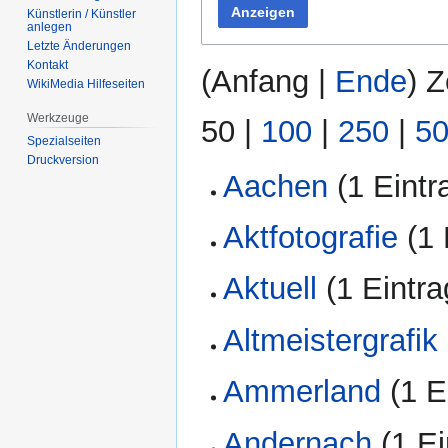
Anzeigen
Künstlerin / Künstler
anlegen
Letzte Änderungen
Kontakt
(
Anfang
|
Ende
) Z
WikiMedia Hilfeseiten
Werkzeuge
50
|
100
|
250
|
5
Spezialseiten
Druckversion
Aachen
‏‎ (1 Eint
Aktfotografie
‏‎ (
Aktuell
‏‎ (1 Eintr
Altmeistergrafik
Ammerland
‏‎ (1 
Andernach
‏‎ (1 