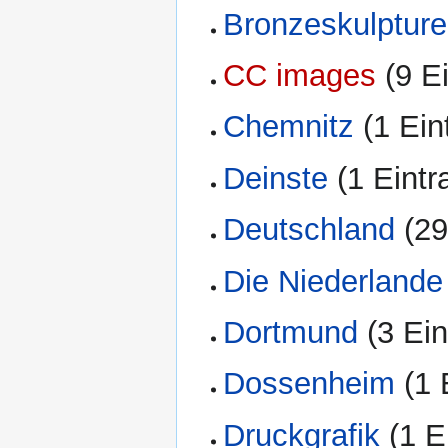
Bronzeskulptur
CC images
‏‎ (9 
Chemnitz
‏‎ (1 Ei
Deinste
‏‎ (1 Eint
Deutschland
‏‎ (
Die Niederlande
Dortmund
‏‎ (3 E
Dossenheim
‏‎ (
Druckgrafik
‏‎ (1 