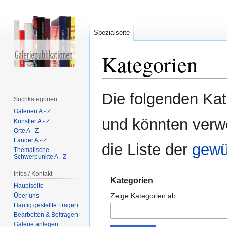
Spezialseite
Kategorien
Zur
Zur
Die folgenden Ka
Suchkategorien
Navigation
Suche
Galerien A - Z
springen
springen
und könnten verw
Künstler A - Z
Orte A - Z
Länder A - Z
die Liste der
gewü
Thematische
Schwerpunkte A - Z
Infos / Kontakt
Kategorien
Hauptseite
Zeige Kategorien ab:
Über uns
Häufig gestellte Fragen
Bearbeiten & Beitragen
Galerie anlegen