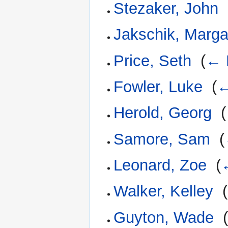
Stezaker, John
‎
Jakschik, Marga
Price, Seth
‎
(
← 
Fowler, Luke
‎
(
←
Herold, Georg
‎
(
Samore, Sam
‎
(
Leonard, Zoe
‎
(
Walker, Kelley
‎
(
Guyton, Wade
‎