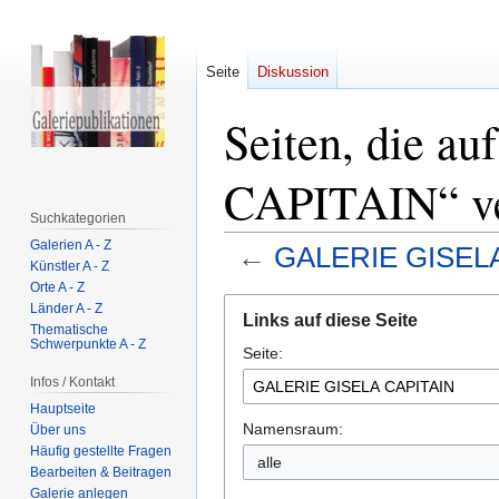
Seite
Diskussion
Seiten, die 
CAPITAIN“ ve
Suchkategorien
Galerien A - Z
←
GALERIE GISEL
Künstler A - Z
Orte A - Z
Zur
Zur
Länder A - Z
Links auf diese Seite
Navigation
Suche
Thematische
Schwerpunkte A - Z
Seite:
springen
springen
Infos / Kontakt
Hauptseite
Namensraum:
Über uns
Häufig gestellte Fragen
alle
Bearbeiten & Beitragen
Galerie anlegen