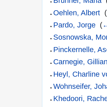
Brunner, Maria
‎
Oehlen, Albert
‎
(
Pardo, Jorge
‎
(
←
Sosnowska, Mo
Pinckernelle, A
Carnegie, Gillia
Heyl, Charline 
Wohnseifer, Jo
Khedoori, Rache