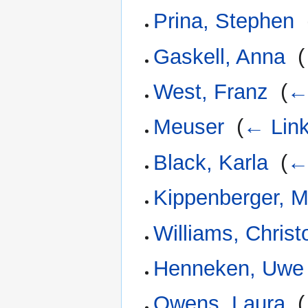
Prina, Stephen
‎
Gaskell, Anna
‎
(
West, Franz
‎
(
←
Meuser
‎
(
← Lin
Black, Karla
‎
(
←
Kippenberger, M
Williams, Christ
Henneken, Uwe
Owens, Laura
‎
(