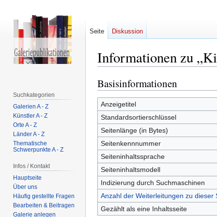
Seite
Diskussion
Informationen zu „Ki
Basisinformationen
Zur
Zur
Navigation
Suche
Suchkategorien
springen
springen
Anzeigetitel
Galerien A - Z
Künstler A - Z
Standardsortierschlüssel
Orte A - Z
Seitenlänge (in Bytes)
Länder A - Z
Seitenkennnummer
Thematische
Schwerpunkte A - Z
Seiteninhaltssprache
Infos / Kontakt
Seiteninhaltsmodell
Hauptseite
Indizierung durch Suchmaschinen
Über uns
Anzahl der Weiterleitungen zu dieser 
Häufig gestellte Fragen
Bearbeiten & Beitragen
Gezählt als eine Inhaltsseite
Galerie anlegen